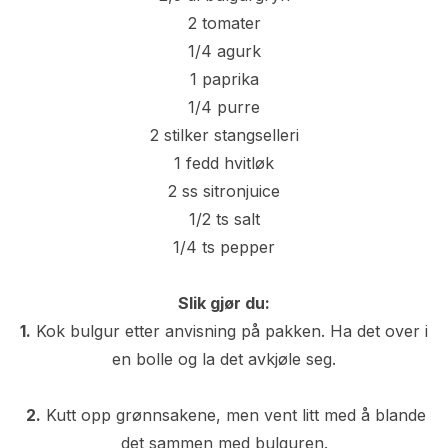
2 tomater
1/4 agurk
1 paprika
1/4 purre
2 stilker stangselleri
1 fedd hvitløk
2 ss sitronjuice
1/2 ts salt
1/4 ts pepper
Slik gjør du:
1.
Kok bulgur etter anvisning på pakken. Ha det over i
en bolle og la det avkjøle seg.
2.
Kutt opp grønnsakene, men vent litt med å blande
det sammen med bulguren.