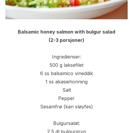
Balsamic honey salmon with bulgur salad
(2-3 porsjoner)
Ingredienser:
500 g laksefilet
6 ss balsamico vineddik
1 ss akasiehonning
Salt
Pepper
Sesamfrø (kan sløyfes)
Bulgursalat:
2,5 dl bulgurgryn