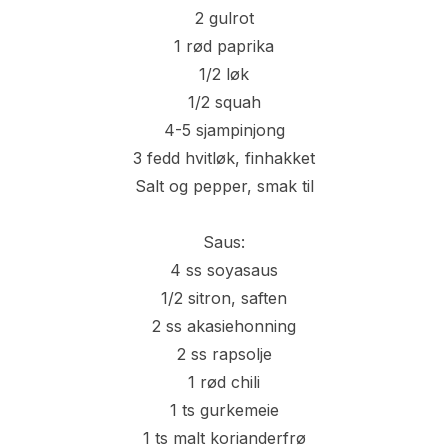
2 gulrot
1 rød paprika
1/2 løk
1/2 squah
4-5 sjampinjong
3 fedd hvitløk, finhakket
Salt og pepper, smak til
Saus:
4 ss soyasaus
1/2 sitron, saften
2 ss akasiehonning
2 ss rapsolje
1 rød chili
1 ts gurkemeie
1 ts malt korianderfrø