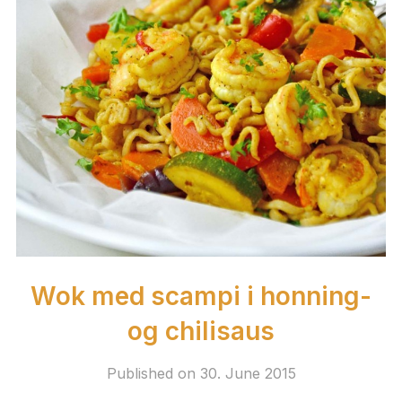
Wok med scampi i honning-
og chilisaus
Published on
30. June 2015