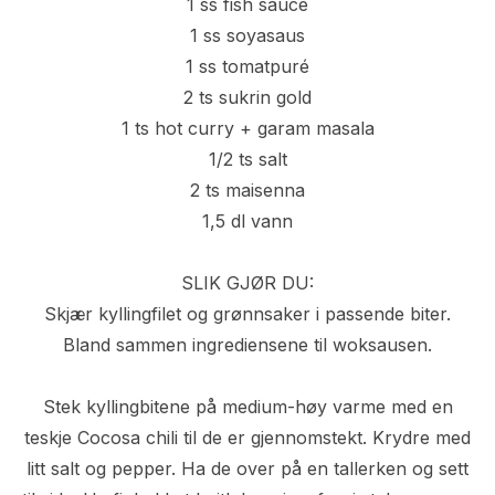
1 ss fish sauce
1 ss soyasaus
1 ss tomatpuré
2 ts sukrin gold
1 ts hot curry + garam masala
1/2 ts salt
2 ts maisenna
1,5 dl vann
SLIK GJØR DU:
Skjær kyllingfilet og grønnsaker i passende biter.
Bland sammen ingrediensene til woksausen.
Stek kyllingbitene på medium-høy varme med en
teskje Cocosa chili til de er gjennomstekt. Krydre med
litt salt og pepper. Ha de over på en tallerken og sett