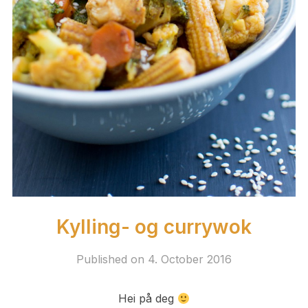
Kylling- og currywok
Published on
4. October 2016
Hei på deg