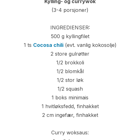
Kylling- og currywok
(3-4 porsjoner)
INGREDIENSER:
500 g kyllingfilet
1 ts
Cocosa chili
(evt. vanlig kokosolje)
2 store gulrøtter
1/2 brokkoli
1/2 blomkål
1/2 stor løk
1/2 squash
1 boks minimais
1 hvitløksfedd, finhakket
2 cm ingefær, finhakket
Curry woksaus: