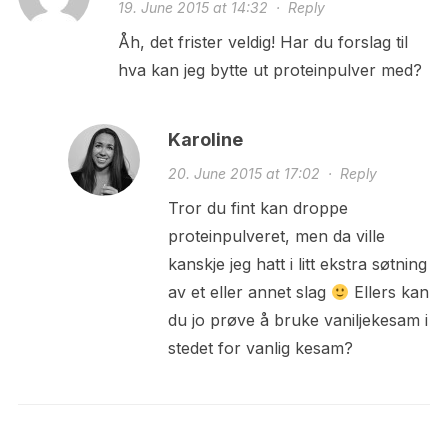
19. June 2015 at 14:32
·
Reply
Åh, det frister veldig! Har du forslag til
hva kan jeg bytte ut proteinpulver med?
Karoline
20. June 2015 at 17:02
·
Reply
Tror du fint kan droppe
proteinpulveret, men da ville
kanskje jeg hatt i litt ekstra søtning
av et eller annet slag
Ellers kan
du jo prøve å bruke vaniljekesam i
stedet for vanlig kesam?