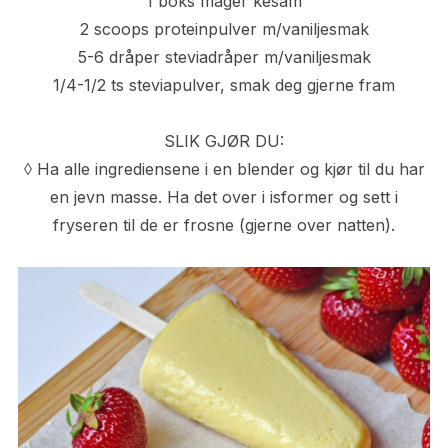
1 boks mager kesam
2 scoops proteinpulver m/vaniljesmak
5-6 dråper steviadråper m/vaniljesmak
1/4-1/2 ts steviapulver, smak deg gjerne fram
SLIK GJØR DU:
◊ Ha alle ingrediensene i en blender og kjør til du har
en jevn masse. Ha det over i isformer og sett i
fryseren til de er frosne (gjerne over natten).