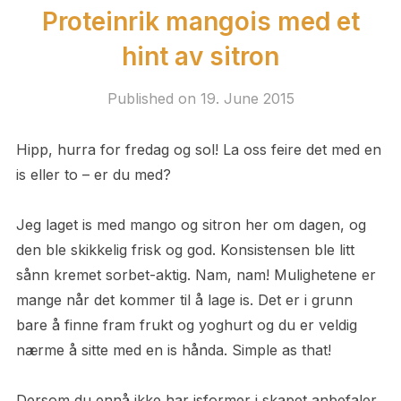
Proteinrik mangois med et
hint av sitron
Published on
19. June 2015
Hipp, hurra for fredag og sol! La oss feire det med en
is eller to – er du med?
Jeg laget is med mango og sitron her om dagen, og
den ble skikkelig frisk og god. Konsistensen ble litt
sånn kremet sorbet-aktig. Nam, nam! Mulighetene er
mange når det kommer til å lage is. Det er i grunn
bare å finne fram frukt og yoghurt og du er veldig
nærme å sitte med en is hånda. Simple as that!
Dersom du ennå ikke har isformer i skapet anbefaler