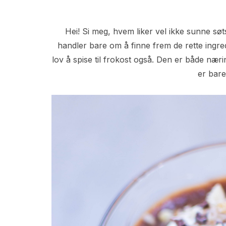
Hei! Si meg, hvem liker vel ikke sunne søts
handler bare om å finne frem de rette ingre
lov å spise til frokost også. Den er både næri
er bar