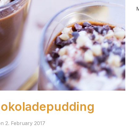
M
jokoladepudding
on
2. February 2017