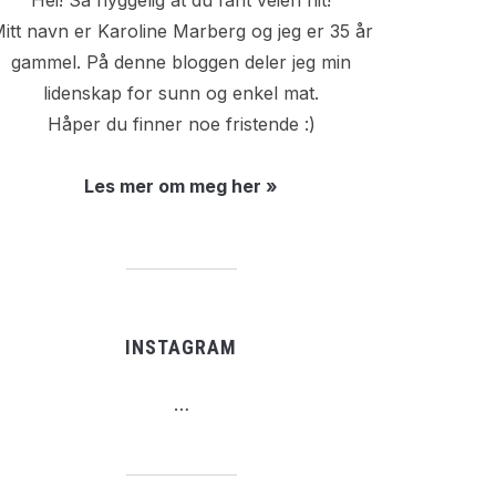
Hei! Så hyggelig at du fant veien hit!
itt navn er Karoline Marberg og jeg er 35 år
gammel. På denne bloggen deler jeg min
lidenskap for sunn og enkel mat.
Håper du finner noe fristende :)
Les mer om meg her »
INSTAGRAM
…