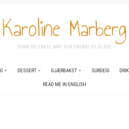
Karoline Marberg
SUNN OG ENKEL MAT FOR ENERGI OG GLEDE
G
DESSERT
GJÆRBAKST
SURDEIG
DRIK
READ ME IN ENGLISH