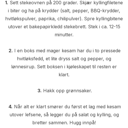
1.
Sett stekeovnen på 200 grader. Skjær kyllingfiletene
i biter og ha på krydder (salt, pepper, BBQ-krydder,
hvitløkspulver, paprika, chilipulver). Spre kyllingbitene
utover et bakepapirkledd stekebrett. Stek i ca. 12-15
minutter.
2.
I en boks med mager kesam har du i to pressede
hvitløksfedd, et lite dryss salt og pepper, og
lønnesirup. Sett boksen i kjøleskapet til resten er
klart.
3.
Hakk opp grønnsaker.
4.
Når alt er klart smører du først et lag med kesam
utover lefsene, så legger du på salat og kylling, og
bretter sammen. Hugg innpå!