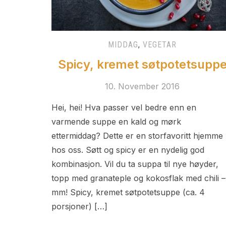
MIDDAG
,
VEGETAR
Spicy, kremet søtpotetsupp
10. November 2016
Hei, hei! Hva passer vel bedre enn en
varmende suppe en kald og mørk
ettermiddag? Dette er en storfavoritt hjemme
hos oss. Søtt og spicy er en nydelig god
kombinasjon. Vil du ta suppa til nye høyder,
topp med granateple og kokosflak med chili –
mm! Spicy, kremet søtpotetsuppe (ca. 4
porsjoner) […]