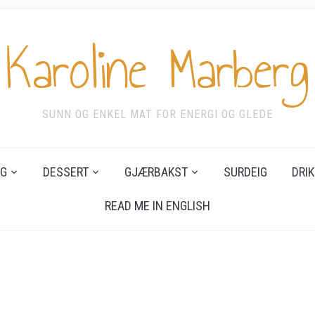
Karoline Marberg
SUNN OG ENKEL MAT FOR ENERGI OG GLEDE
G
DESSERT
GJÆRBAKST
SURDEIG
DRIK
READ ME IN ENGLISH