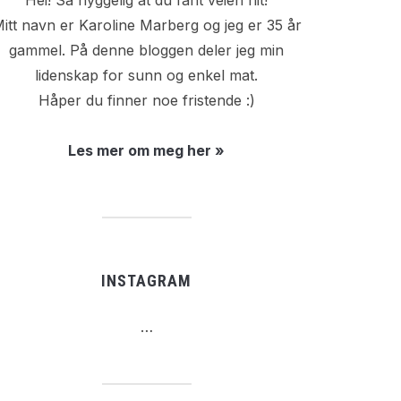
Hei! Så hyggelig at du fant veien hit!
itt navn er Karoline Marberg og jeg er 35 år
gammel. På denne bloggen deler jeg min
lidenskap for sunn og enkel mat.
Håper du finner noe fristende :)
Les mer om meg her »
INSTAGRAM
…