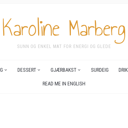
Karoline Marberg
SUNN OG ENKEL MAT FOR ENERGI OG GLEDE
G
DESSERT
GJÆRBAKST
SURDEIG
DRIK
READ ME IN ENGLISH