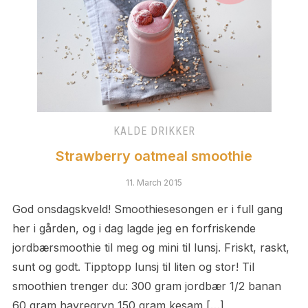
KALDE DRIKKER
Strawberry oatmeal smoothie
11. March 2015
God onsdagskveld! Smoothiesesongen er i full gang
her i gården, og i dag lagde jeg en forfriskende
jordbærsmoothie til meg og mini til lunsj. Friskt, raskt,
sunt og godt. Tipptopp lunsj til liten og stor! Til
smoothien trenger du: 300 gram jordbær 1/2 banan
60 gram havregryn 150 gram kesam […]