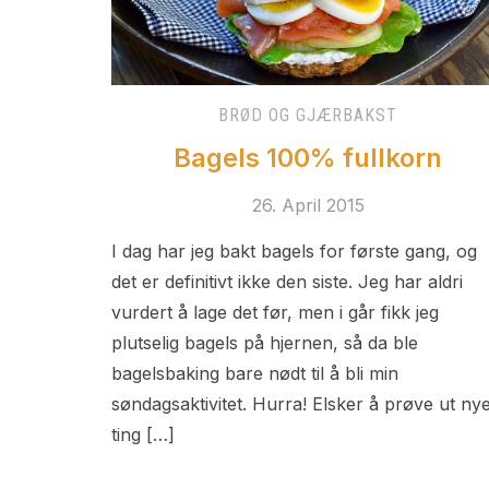
BRØD OG GJÆRBAKST
Bagels 100% fullkorn
26. April 2015
I dag har jeg bakt bagels for første gang, og
det er definitivt ikke den siste. Jeg har aldri
vurdert å lage det før, men i går fikk jeg
plutselig bagels på hjernen, så da ble
bagelsbaking bare nødt til å bli min
søndagsaktivitet. Hurra! Elsker å prøve ut ny
ting […]