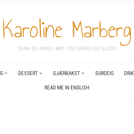
Karoline Marberg
SUNN OG ENKEL MAT FOR ENERGI OG GLEDE
G
DESSERT
GJÆRBAKST
SURDEIG
DRIK
READ ME IN ENGLISH