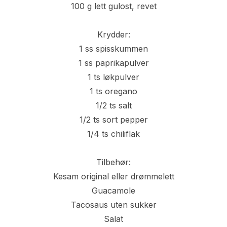
100 g lett gulost, revet
Krydder:
1 ss spisskummen
1 ss paprikapulver
1 ts løkpulver
1 ts oregano
1/2 ts salt
1/2 ts sort pepper
1/4 ts chiliflak
Tilbehør:
Kesam original eller drømmelett
Guacamole
Tacosaus uten sukker
Salat