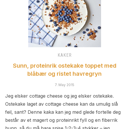
KAKER
Sunn, proteinrik ostekake toppet med
blåbær og ristet havregryn
7. May 2015
Jeg elsker cottage cheese og jeg elsker ostekake.
Ostekake laget av cottage cheese kan da umulig slå
feil, sant? Denne kaka kan jeg med glede fortelle deg
består av et magert og proteinrikt fyll og en fiberrik
bunn, så du må bare spise 1-2-3-4 stykker – jeg