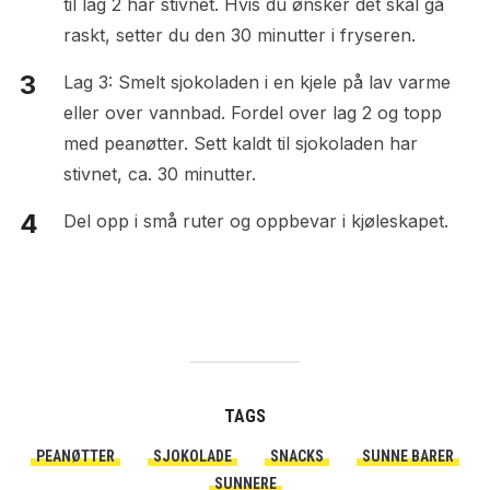
til lag 2 har stivnet. Hvis du ønsker det skal gå
raskt, setter du den 30 minutter i fryseren.
Lag 3: Smelt sjokoladen i en kjele på lav varme
eller over vannbad. Fordel over lag 2 og topp
med peanøtter. Sett kaldt til sjokoladen har
stivnet, ca. 30 minutter.
Del opp i små ruter og oppbevar i kjøleskapet.
TAGS
PEANØTTER
SJOKOLADE
SNACKS
SUNNE BARER
SUNNERE